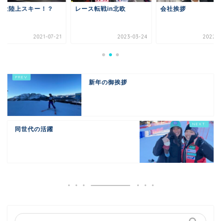
感覚陸上スキー！？
レース転戦in北欧
会社挨拶
2021-07-21
2023-03-24
2022-0
新年の御挨拶
同世代の活躍