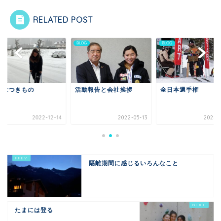
RELATED POST
G
BLOG
BLOG
我はつきもの
活動報告と会社挨拶
全日本選手権
2022-12-14
2022-05-13
2024-0
隔離期間に感じるいろんなこと
たまには登る