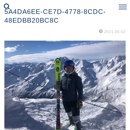
5A4DA6EE-CE7D-4778-8CDC-
48EDBB20BC8C
2021-06-02