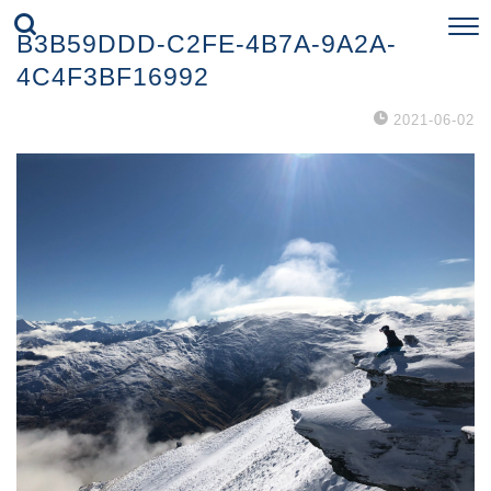
B3B59DDD-C2FE-4B7A-9A2A-
4C4F3BF16992
2021-06-02