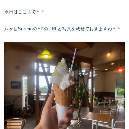
今日はここまで＾＾
八ヶ岳SerenoのHPのURLと写真を載せておきますね＾＾