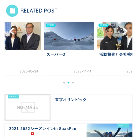
RELATED POST
G
BLOG
BLOG
謝
スーパーG
活動報告と会社挨拶
2023-05-24
2022-11-14
2021-0
東京オリンピック
2021-2022シーズンインin SaasFee