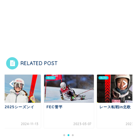
RELATED POST
G
BLOG
BLOG
24-2025シーズンイ
FEC菅平
レース転戦in北欧
！！
2024-11-13
2023-03-07
2023-0