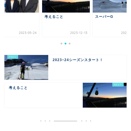
謝
考えること
スーパーG
2023-05-24
2023-12-13
2022-1
2023−24シーズンスタート！
考えること